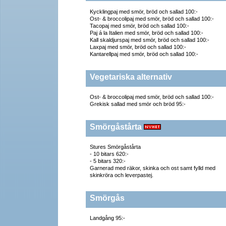
Kycklingpaj med smör, bröd och sallad 100:-
Ost- & broccolipaj med smör, bröd och sallad 100:-
Tacopaj med smör, bröd och sallad 100:-
Paj á la Italien med smör, bröd och sallad 100:-
Kall skaldjurspaj med smör, bröd och sallad 100:-
Laxpaj med smör, bröd och sallad 100:-
Kantarellpaj med smör, bröd och sallad 100:-
Vegetariska alternativ
Ost- & broccolipaj med smör, bröd och sallad 100:-
Grekisk sallad med smör och bröd 95:-
Smörgåstårta
Stures Smörgåstårta
- 10 bitars 620:-
- 5 bitars 320:-
Garnerad med räkor, skinka och ost samt fylld med
skinkröra och leverpastej.
Smörgås
Landgång 95:-