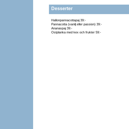
Desserter
Hallonpannacottapaj 39:-
Pannacotta (vanilj eller passion) 39:-
Ananaspaj 39:-
Ostplanka med kex och frukter 59:-