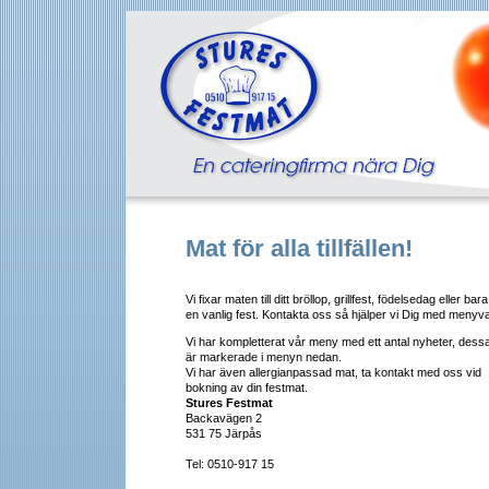
Mat för alla tillfällen!
Vi fixar maten till ditt bröllop, grillfest, födelsedag eller bara
en vanlig fest. Kontakta oss så hjälper vi Dig med menyva
Vi har kompletterat vår meny med ett antal nyheter, dess
är markerade i menyn nedan.
Vi har även allergianpassad mat, ta kontakt med oss vid
bokning av din festmat.
Stures Festmat
Backavägen 2
531 75 Järpås
Tel: 0510-917 15