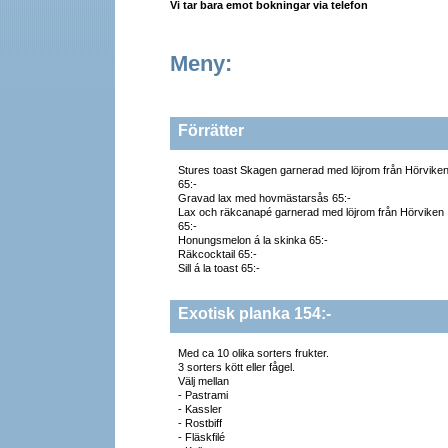
Vi tar bara emot bokningar via telefon
Meny:
Förrätter
Stures toast Skagen garnerad med löjrom från Hörvike
65:-
Gravad lax med hovmästarsås 65:-
Lax och räkcanapé garnerad med löjrom från Hörviken
65:-
Honungsmelon á la skinka 65:-
Räkcocktail 65:-
Sill á la toast 65:-
Exotisk planka 154:-
Med ca 10 olika sorters frukter.
3 sorters kött eller fågel.
Välj mellan
- Pastrami
- Kassler
- Rostbiff
- Fläskfilé