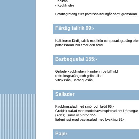
- Kalkon
- Kycklingfilé
Potatisgratäng eller potatissallad ingår samt grönsallad.
Färdig tallrik 99:-
Kallskuren färdig tallrik med kött och potatisgratäng eller
potatissallad inkl smör och bröd.
Barbequefat 155:-
Grillade kycklingben, kamben, rostbiff inkl.
rotfruktsgratäng och grönsallad.
Vitlökssås, Barbequesås
Sallader
Kycklingsallad med smör och bröd 95:-
Grekisk sallad med medelhavsinspirerad ost i tärningar
(Arlas), smör och bröd 95:-
Italieninspirerad pastasallad med kyckling 95:-
Pajer